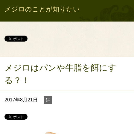
メジロのことが知りたい
メジロはパンや牛脂を餌にす
る？！
2017年8月21日
餌