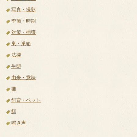
写真・撮影
季節・時期
対策・捕獲
巣・巣箱
法律
生態
由来・意味
雛
飼育・ペット
餌
鳴き声